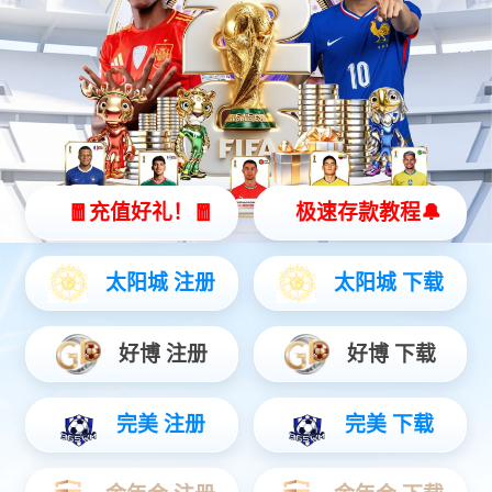
新材料
房地产
星空·综合体育文化
星空·综合体育释义
价值观
使命愿景
企业特质
社会责任
伙伴共赢
环境保护
社会公益
人才战略
人才理念
员工发展
人才招聘
联系星空·综合体育
联系方式
在线留言
中文
|
English