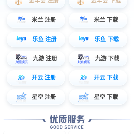
星空·综合体育
关于星空·综合体育
企业简介
发展历程
组织架构
视频中心
新闻中心
集团动态
行业资讯
党建风采
产业板块
面料
服装
新材料
房地产
星空·综合体育文化
星空·综合体育释义
价值观
使命愿景
企业特质
社会责任